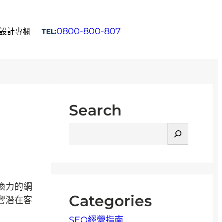
0800-800-807
設計專欄
TEL:
立即填表諮詢
Search
搜
尋
換力的網
Categories
響潛在客
SEO經營指南