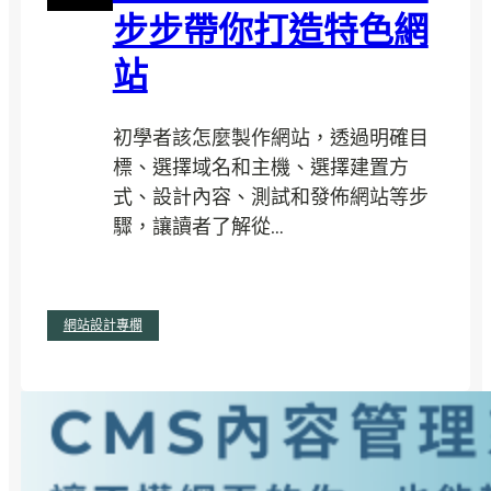
步步帶你打造特色網
引
流
站
方
法
初學者該怎麼製作網站，透過明確目
，
標、選擇域名和主機、選擇建置方
快
式、設計內容、測試和發佈網站等步
速
驟，讓讀者了解從…
增
加
曝
:
閱讀全文
光
網站設計專欄
初
與
學
轉
者
換
也
！
能
自