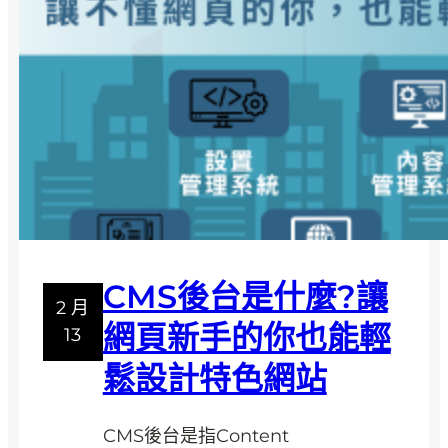
己
做
網
站
！
從
規
劃
到
設
CMS後台是什麼?讓
計
2 月
一
網頁新手的你也能輕
13
步
鬆設計特色網站
步
帶
你
CMS後台是指Content