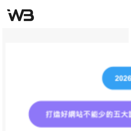
跳
至
主
要
內
容