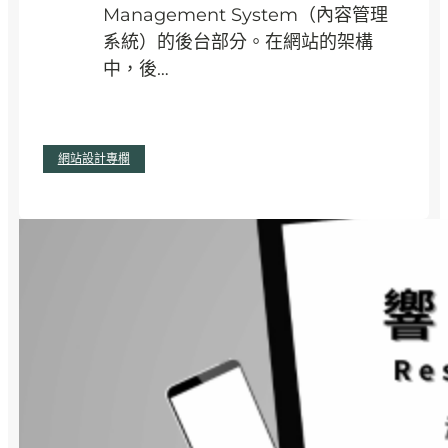
打
Management System（內容管理
造
系統）的後台部分。在網站的架構
特
中，後…
色
網
站
:
閱讀全文
網站設計專欄
C
M
S
後
台
是
什
麼
?
讓
網