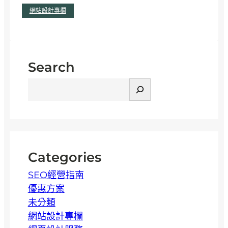
:
閱讀全文
網站設計專欄
G
o
o
g
Search
l
搜
e
尋
也
愛
的
響
應
Categories
式
SEO經營指南
網
優惠方案
頁
未分類
是
網站設計專欄
甚