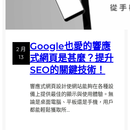
頁
新
手
的
你
Google也愛的響應
也
2 月
能
式網頁是甚麼？提升
13
輕
SEO的關鍵技術！
鬆
設
計
響應式網頁設計使網站能夠在各種設
特
備上提供最佳的顯示與使用體驗。無
色
論是桌面電腦、平板還是手機，用戶
網
都能輕鬆獲取所…
站