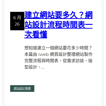
友
牌
做
感
建立網站要多久？網
網
的
6 月
站
站設計流程時間表一
設
26
設
計
次看懂
計
重
比
點
較
想知道建立一個網站要花多少時間？
便
本篇由 iweb 網頁設計整理網站製作
宜
完整流程與時間表，從需求訪談、版
？
型設計、…
你
可
:
閱讀全文
能
網站設計專欄
建
忽
立
略
網
的