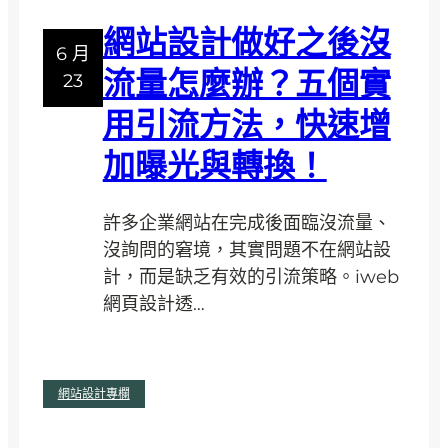
站
風
網站設計做好之後沒
要
險
6 月
多
流量怎麼辦？五個實
23
久
用引流方法，快速增
？
網
加曝光與轉換！
站
設
許多企業網站在完成後面臨沒流量、
計
沒詢問的窘境，其實問題不在網站設
流
計，而是缺乏有效的引流策略。iweb
程
網頁設計透…
時
間
表
:
閱讀全文
一
網站設計專欄
網
次
站