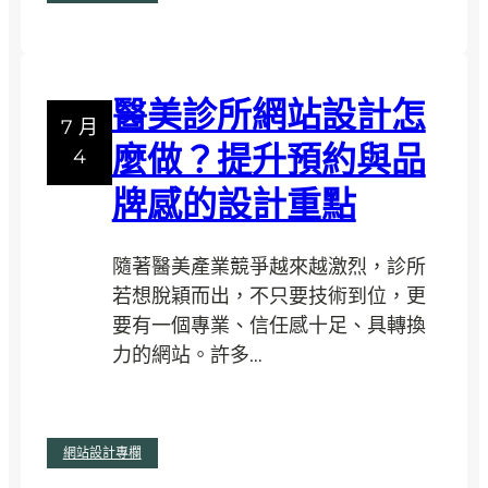
網
站
頁
面
醫美診所網站設計怎
設
7 月
計
麼做？提升預約與品
4
是
牌感的設計重點
什
麼
？
隨著醫美產業競爭越來越激烈，診所
如
若想脫穎而出，不只要技術到位，更
何
要有一個專業、信任感十足、具轉換
打
力的網站。許多…
造
高
:
閱讀全文
轉
網站設計專欄
醫
換