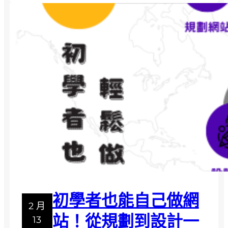
看
設
懂
計
做
好
之
後
沒
流
量
怎
麼
辦
？
五
初學者也能自己做網
個
2 月
實
站！從規劃到設計一
13
用