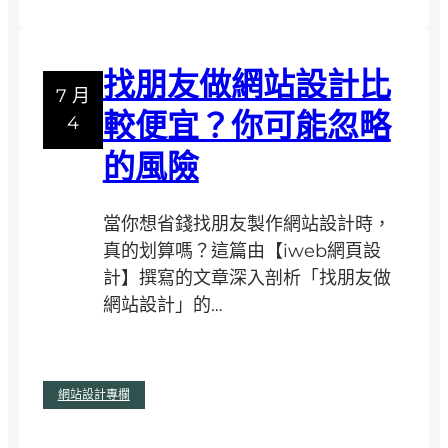
美
率
診
的
所
網
找朋友做網站設計比
網
站
7 月
站
較便宜？你可能忽略
？
4
設
2
的風險
計
0
怎
2
麼
當你想省錢找朋友製作網站設計時，
6
做
真的划算嗎？這篇由【iweb網頁設
網
？
計】撰寫的文章深入剖析「找朋友做
站
提
網站設計」的…
設
升
計
預
新
:
閱讀全文
約
趨
網站設計專欄
找
與
勢
朋
品