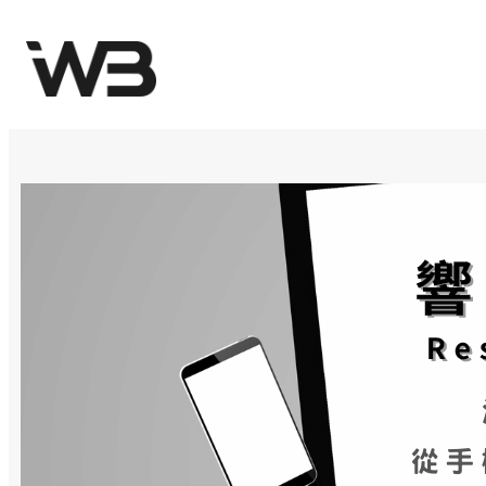
跳
至
主
要
內
容