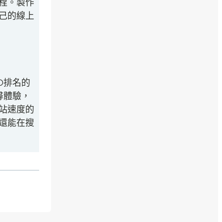
程。製作
己的線上
O排名的
尋體驗，
站速度的
還能在搜