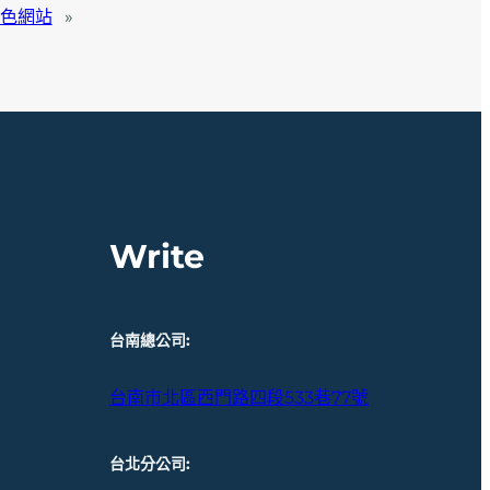
特色網站
»
Write
台南總公司
:
台南市北區西門路四段533巷77號
台北分公司
: