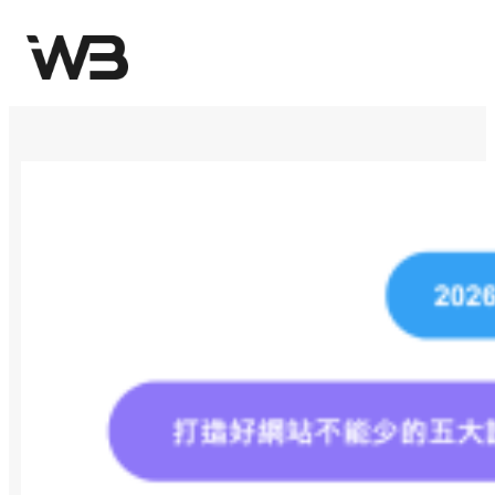
跳
至
主
要
內
容