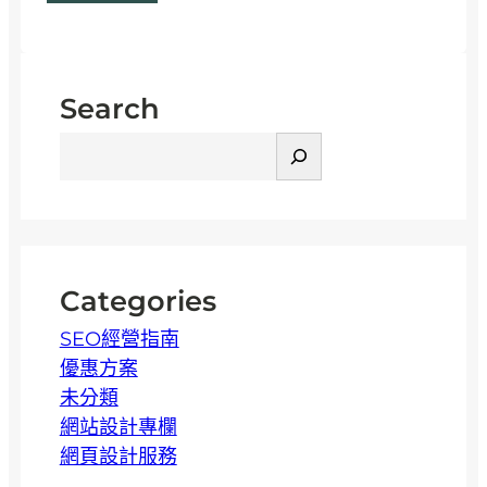
網
站
頁
面
Search
設
搜
計
尋
是
什
麼
？
如
Categories
何
SEO經營指南
打
優惠方案
造
未分類
高
網站設計專欄
轉
網頁設計服務
換