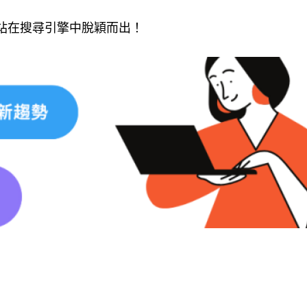
站在搜尋引擎中脫穎而出！
2025-07-04
網站設計專欄
O優化方向
醫美診所網站設計怎麼做？提升預約與品
牌感的設計重點
看似不錯，但真
隨著醫美產業競爭越來越激烈，診所若想脫穎而出，
或完成訂單的訪
不只要技術到位，更要有一個專業、信任感十足、具
轉換力的…