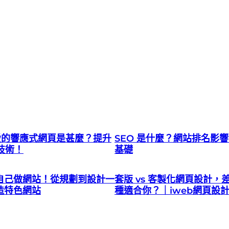
也愛的響應式網頁是甚麼？提升
SEO 是什麼？網站排名影
技術！
基礎
自己做網站！從規劃到設計一
套版 vs 客製化網頁設計，
造特色網站
種適合你？｜iweb網頁設