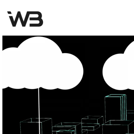
跳
至
主
要
內
容