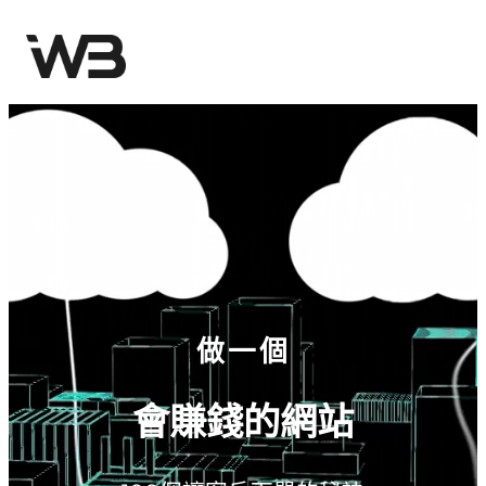
跳
至
主
要
內
容
做一個
會賺錢的網站